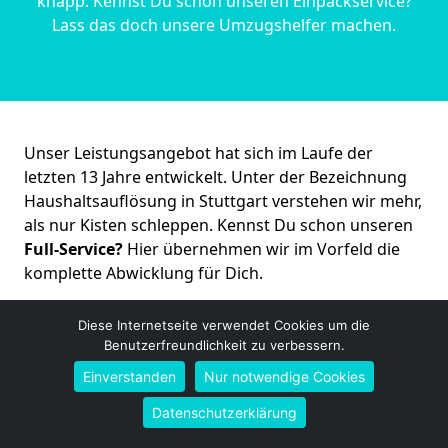
knapp. Kennst Du schon unseren Einpackservice?
Lass das doch unsere Umzugshelfer machen.
Unser Leistungsangebot hat sich im Laufe der
letzten 13 Jahre entwickelt. Unter der Bezeichnung
Haushaltsauflösung in Stuttgart verstehen wir mehr,
als nur Kisten schleppen. Kennst Du schon unseren
Full-Service?
Hier übernehmen wir im Vorfeld die
komplette Abwicklung für Dich.
Diese Internetseite verwendet Cookies um die
Kostenloses Angebot erhalten
Benutzerfreundlichkeit zu verbessern.
Einverstanden
Nur notwendige Cookies
Datenschutzerklärung