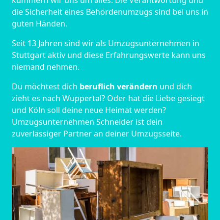
kümmern wir uns um alles. Die Verantwortung und
die Sicherheit eines Behördenumzugs sind bei uns in
guten Händen.
Seit 13 Jahren sind wir als Umzugsunternehmen in
Stuttgart aktiv und diese Erfahrungswerte kann uns
niemand nehmen.
Du möchtest dich
beruflich verändern
und dich
zieht es nach Wuppertal? Oder hat die Liebe gesiegt
und Köln soll deine neue Heimat werden?
Umzugsunternehmen Schneider ist dein
zuverlässiger Partner an deiner Umzugsseite.