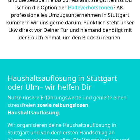
und die Zeitspanne bis zur Abfahrt steigt. Kennst Du
schon die Option der
Halteverbotszonen
? Als
professionelles Umzugsunternehmen in Stuttgart
kümmern wir uns gerne darum. Pünktlich steht unser
Lkw direkt vor Deiner Tür und niemand benötigt mit
der Couch einmal, um den Block zu rennen.
Haushaltsauflösung in Stuttgart
oder Ulm– wir helfen Dir
Nutze unsere Erfahrungswerte und genieße einen
stressfreien
sowie reibungslosen
Haushaltsauflösung
.
Wir organisieren deine Haushaltsauflösung in
Stuttgart und von dem ersten Handschlag an