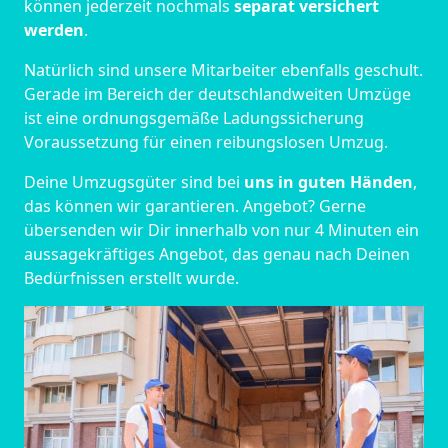
können jederzeit nochmals
separat versichert
werden
.
Natürlich sind unsere Mitarbeiter ebenfalls geschult.
Gerade im Bereich der deutschlandweiten Umzüge
ist eine ordnungsgemäße Ladungssicherung
Voraussetzung für einen reibungslosen Umzug.
Deine Umzugsgüter sind bei
uns in guten Händen
,
das können wir garantieren. Angebot? Gerne
übersenden wir Dir innerhalb von nur 4 Minuten ein
aussagekräftiges Angebot, das genau nach Deinen
Bedürfnissen erstellt wurde.