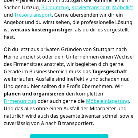
über 4 Jahren sind wir in Stuttgart die Nummer eins in
Sachen Umzug,
Büroumzug
,
Klaviertransport
,
Möbellift
und
Tresortransport
.
Gerne übersenden wir dir ein
Angebot und du wirst sehen, die professionelle Lösung
ist
weitaus kostengünstiger
, als du dir es vorgestellt
hast.
Ob du jetzt aus privaten Gründen von Stuttgart nach
Herne umziehst oder dein Unternehmen einen Wechsel
des Firmensitzes anstrebt, wir begleiten dich gerne.
Gerade im Businessbereich muss das
Tagesgeschäft
weiterlaufen, Ausfälle sind ineffektiv und schaden nur.
Und genau hier sollten die Profis übernehmen.
Wir
planen und organisieren
den kompletten
Firmenumzug
oder auch gerne die
Möbeleinlagerung
.
Und das alles ohne einen Ausfall der Mitarbeiter und
natürlich wird auch das gesamte Inventar schnell sowie
zuverlässig von A nach B transportiert.