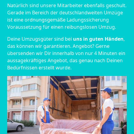
Natürlich sind unsere Mitarbeiter ebenfalls geschult.
Gerade im Bereich der deutschlandweiten Umzüge
ist eine ordnungsgemäße Ladungssicherung
Voraussetzung für einen reibungslosen Umzug.
Deine Umzugsgüter sind bei
uns in guten Händen
,
das können wir garantieren. Angebot? Gerne
übersenden wir Dir innerhalb von nur 4 Minuten ein
aussagekräftiges Angebot, das genau nach Deinen
Bedürfnissen erstellt wurde.