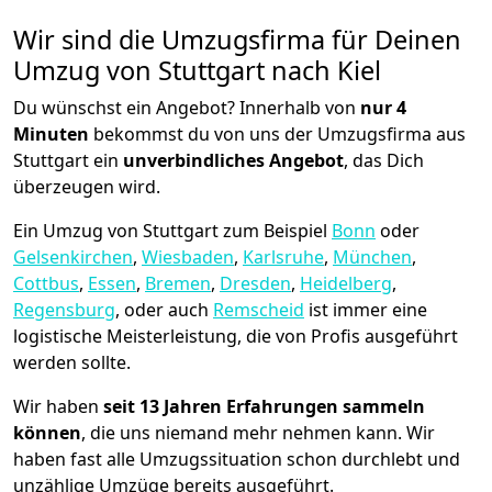
Wir sind die Umzugsfirma für Deinen
Umzug von Stuttgart nach Kiel
Du wünschst ein Angebot? Innerhalb von
nur 4
Minuten
bekommst du von uns der Umzugsfirma aus
Stuttgart ein
unverbindliches Angebot
, das Dich
überzeugen wird.
Ein Umzug von Stuttgart zum Beispiel
Bonn
oder
Gelsenkirchen
,
Wiesbaden
,
Karlsruhe
,
München
,
Cottbus
,
Essen
,
Bremen
,
Dresden
,
Heidelberg
,
Regensburg
, oder auch
Remscheid
ist immer eine
logistische Meisterleistung, die von Profis ausgeführt
werden sollte.
Wir haben
seit
13 Jahren Erfahrungen sammeln
können
, die uns niemand mehr nehmen kann. Wir
haben fast alle Umzugssituation schon durchlebt und
unzählige Umzüge bereits ausgeführt.