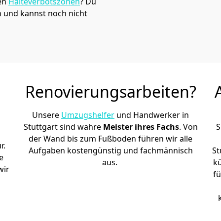
den
Halteverbotszonen
? Du
h und kannst noch nicht
Renovierungsarbeiten?
Unsere
Umzugshelfer
und Handwerker in
Stuttgart sind wahre
Meister ihres Fachs
. Von
S
der Wand bis zum Fußboden führen wir alle
r.
Aufgaben kostengünstig und fachmännisch
St
e
aus.
k
wir
fü
h