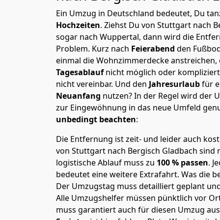
Ein Umzug in Deutschland bedeutet, Du tanz
Hochzeiten
. Ziehst Du von Stuttgart nach 
sogar nach Wuppertal, dann wird die Entfe
Problem.
Kurz nach
Feierabend
den Fußbod
einmal die Wohnzimmerdecke anstreichen, da
Tagesablauf
nicht möglich oder komplizier
nicht vereinbar. Und den
Jahresurlaub
für 
Neuanfang
nutzen? In der Regel wird der
zur Eingewöhnung in das neue Umfeld genu
unbedingt beachten
:
Die Entfernung ist zeit- und leider auch kos
von Stuttgart nach Bergisch Gladbach sind n
logistische Ablauf muss zu
100 % passen
. 
bedeutet eine weitere Extrafahrt. Was die be
Der Umzugstag muss detailliert geplant un
Alle Umzugshelfer müssen pünktlich vor Ort
muss garantiert auch für diesen Umzug ausg