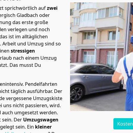
t sprichwörtlich auf
zwei
Bergisch Gladbach oder
rnung das erste große
en verlegen und noch
s ist im alltäglichen
t.
Arbeit und Umzug sind so
einen
stressigen
 Urlaub nach einem Umzug
tzt. Das musst Du
tenintensiv. Pendelfahrten
icht täglich ausführbar.
Der
Jede vergessene Umzugskiste
i uns nicht passieren, wird.
d auch umgesetzt werden.
 sein. Der
Umzugswagen
Kosten
elegt sein. Ein
kleiner