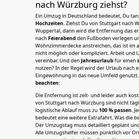
nach Würzburg
ziehst?
Ein Umzug in Deutschland bedeutet, Du tanz
Hochzeiten
. Ziehst Du von Stuttgart nach
Wuppertal, dann wird die Entfernung das e
nach
Feierabend
den Fußboden verlegen un
Wohnzimmerdecke anstreichen, das ist im a
nicht möglich oder kompliziert.
Arbeit und 
vereinbar. Und den
Jahresurlaub
für einen
nutzen? In der Regel wird der Urlaub nach
Eingewöhnung in das neue Umfeld genutzt
beachten
:
Die Entfernung ist zeit- und leider auch kos
von Stuttgart nach Würzburg sind nicht täg
logistische Ablauf muss zu
100 % passen
. 
bedeutet eine weitere Extrafahrt. Was die be
Der Umzugstag muss detailliert geplant un
Alle Umzugshelfer müssen pünktlich vor Ort