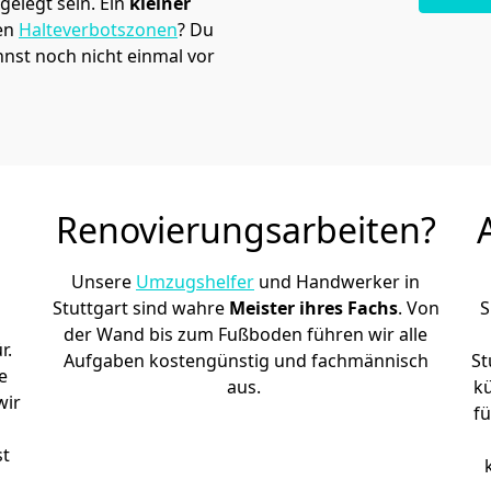
elegt sein. Ein
kleiner
den
Halteverbotszonen
? Du
nst noch nicht einmal vor
Renovierungsarbeiten?
Unsere
Umzugshelfer
und Handwerker in
Stuttgart sind wahre
Meister ihres Fachs
. Von
S
der Wand bis zum Fußboden führen wir alle
r.
Aufgaben kostengünstig und fachmännisch
St
e
aus.
k
wir
fü
h
st