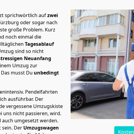
t sprichwörtlich auf
zwei
 Würzburg oder sogar nach
rste große Problem.
Kurz
d noch einmal die
lltäglichen
Tagesablauf
Umzug sind so nicht
stressigen Neuanfang
 einem Umzug zur
. Das musst Du
unbedingt
tenintensiv. Pendelfahrten
lich ausführbar.
Der
Jede vergessene Umzugskiste
i uns nicht passieren, wird.
d auch umgesetzt werden.
 sein. Der
Umzugswagen
Kosten