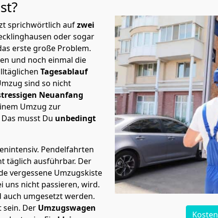
st?
t sprichwörtlich auf
zwei
Recklinghausen oder sogar
das erste große Problem.
en und noch einmal die
lltäglichen
Tagesablauf
Umzug sind so nicht
stressigen Neuanfang
 einem Umzug zur
. Das musst Du
unbedingt
tenintensiv. Pendelfahrten
t täglich ausführbar.
Der
Jede vergessene Umzugskiste
i uns nicht passieren, wird.
d auch umgesetzt werden.
 sein. Der
Umzugswagen
Kosten