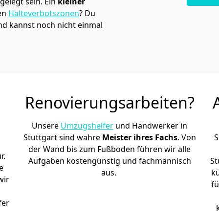
elegt sein. Ein
kleiner
den
Halteverbotszonen
? Du
nd kannst noch nicht einmal
Renovierungsarbeiten?
Unsere
Umzugshelfer
und Handwerker in
Stuttgart sind wahre
Meister ihres Fachs
. Von
S
der Wand bis zum Fußboden führen wir alle
r.
Aufgaben kostengünstig und fachmännisch
St
e
aus.
k
wir
fü
h
fer