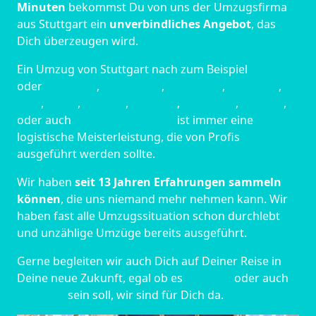
Minuten
bekommst Du von uns der Umzugsfirma
aus Stuttgart ein
unverbindliches Angebot
, das
Dich überzeugen wird.
Ein Umzug von Stuttgart nach zum Beispiel
Berlin
oder
Hamburg
,
Osnabrück
,
Ingolstadt
,
München
,
Köln
,
Essen
,
Bremen
,
Dresden
,
Nürnberg
,
Cottbus
,
oder auch
Mönchen­gladbach
ist immer eine
logistische Meisterleistung, die von Profis
ausgeführt werden sollte.
Wir haben
seit
13 Jahren Erfahrungen sammeln
können
, die uns niemand mehr nehmen kann. Wir
haben fast alle Umzugssituation schon durchlebt
und unzählige Umzüge bereits ausgeführt.
Gerne begleiten wir auch Dich auf Deiner Reise in
Deine neue Zukunft, egal ob es
Dresden
oder auch
Potsdam
sein soll, wir sind für Dich da.